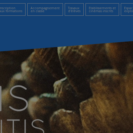
Inscription
Accompagnement
Travaux
Etablissements et
Espac
aux formations
en classe
d’élèves
cinémas inscrits
explo