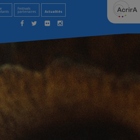
e
Festivals
itants
partenaires
Actualités
Facebook
Twitter
Flickr
Instagram