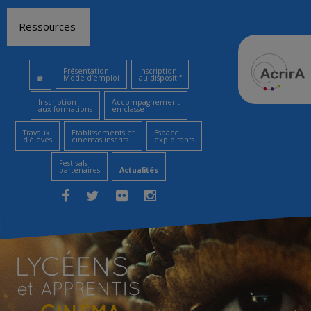
Aller
Ressources
au
contenu
Présentation
Inscription
Mode d’emploi
au dispositif
Inscription
Accompagnement
aux formations
en classe
Travaux
Etablissements et
Espace
d’élèves
cinémas inscrits
exploitants
Festivals
partenaires
Actualités
Facebook
Twitter
Flickr
Instagram