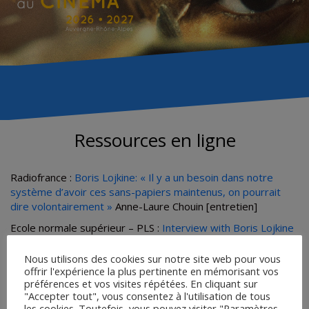
Ressources en ligne
Radiofrance :
Boris Lojkine: « Il y a un besoin dans notre
système d’avoir ces sans-papiers maintenus, on pourrait
dire volontairement »
Anne-Laure Chouin [entretien]
Ecole normale supérieur – PLS :
Interview with Boris Lojkine
| ENS-PSL
[entretien]
Nous utilisons des cookies sur notre site web pour vous
Prix Jean-Renoir des lycéens :
Prix Jean Renoir des lycéens
offrir l'expérience la plus pertinente en mémorisant vos
2025 : échanges autour de « L’histoire de Souleymane », de
préférences et vos visites répétées. En cliquant sur
Boris Lojkine
[entretien]
"Accepter tout", vous consentez à l'utilisation de tous
les cookies. Toutefois, vous pouvez visiter "Paramètres