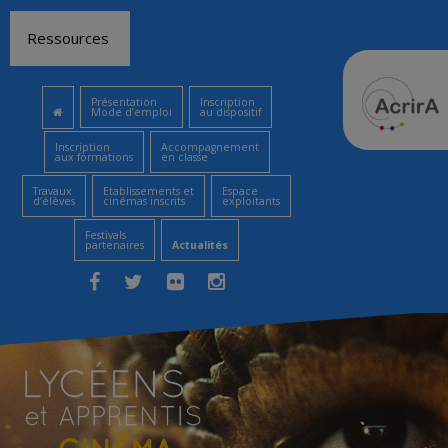
Aller
Ressources
au
contenu
Présentation
Inscription
Mode d’emploi
au dispositif
Inscription
Accompagnement
aux formations
en classe
Travaux
Etablissements et
Espace
d’élèves
cinémas inscrits
exploitants
Festivals
partenaires
Actualités
Facebook
Twitter
Flickr
Instagram