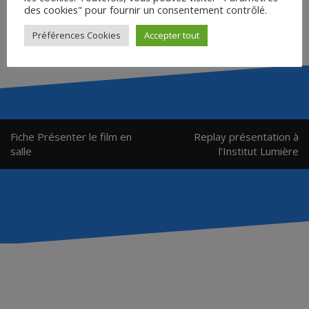
des cookies" pour fournir un consentement contrôlé.
Préférences Cookies
Accepter tout
Navigation
Fiche Présenter le film en
Replay présentation à
de
salle
l’Institut Lumière
l’article