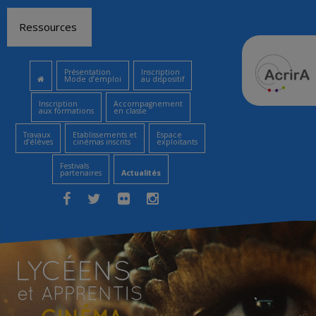
Aller
Ressources
au
contenu
Présentation
Inscription
Mode d’emploi
au dispositif
Inscription
Accompagnement
aux formations
en classe
Travaux
Etablissements et
Espace
d’élèves
cinémas inscrits
exploitants
Festivals
partenaires
Actualités
Facebook
Twitter
Flickr
Instagram