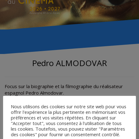
Pedro ALMODOVAR
Focus sur la biographie et la filmographie du réalisateur
espagnol Pedro Almodovar.
Nous utilisons des cookies sur notre site web pour vous
offrir l'expérience la plus pertinente en mémorisant vos
BIOGRAPHIE ET FILMOGRAPHIE DE PEDRO
préférences et vos visites répétées. En cliquant sur
ALMODOVAR
"Accepter tout", vous consentez à l'utilisation de tous
les cookies. Toutefois, vous pouvez visiter "Paramètres
des cookies" pour fournir un consentement contrôlé.
QU’A FAIT ALMODOVAR POUR MÉRITER CELA ? – Jean-