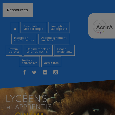
Aller
Ressources
au
contenu
Présentation
Inscription
Mode d’emploi
au dispositif
Inscription
Accompagnement
aux formations
en classe
Travaux
Etablissements et
Espace
d’élèves
cinémas inscrits
exploitants
Festivals
partenaires
Actualités
Facebook
Twitter
Flickr
Instagram