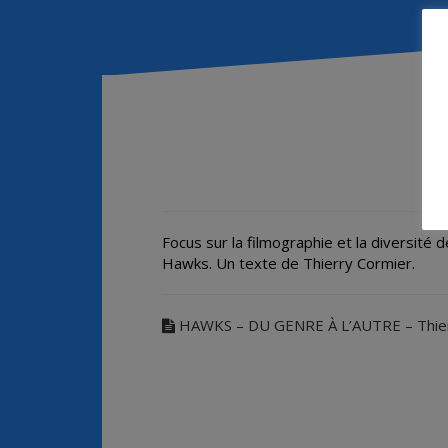
Focus sur la filmographie et la diversit
Hawks. Un texte de Thierry Cormier.
HAWKS – DU GENRE À L’AUTRE – Thier