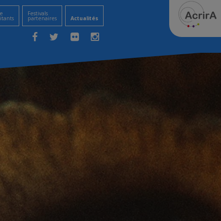
e
Festivals
itants
partenaires
Actualités
Facebook
Twitter
Flickr
Instagram