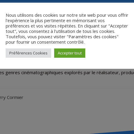
Nous utilisons des cookies sur notre site web pour vous offrir
l'expérience la plus pertinente en mémorisant vos
préférences et vos visites répétées. En cliquant sur "Accepter
tout", vous consentez à l'utilisation de tous les cookies.
Toutefois, vous pouvez visiter "Paramètres des cookies"
Howard HAWKS
pour fournir un consentement contrôlé.
Préférences Cookies
Accepter tout
é des genres cinématographiques explorés par le réalisateur, prod
ry Cormier