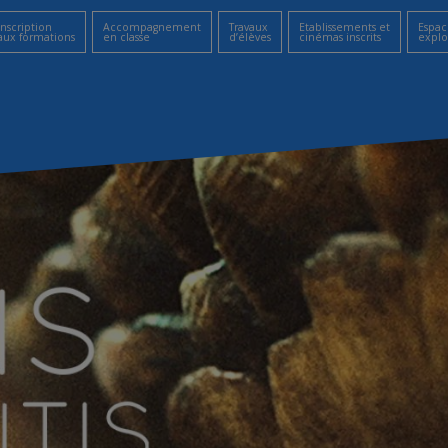
Inscription
Accompagnement
Travaux
Etablissements et
Espac
aux formations
en classe
d’élèves
cinémas inscrits
explo