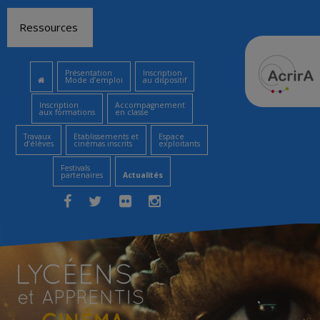
Aller
Ressources
au
contenu
Présentation
Inscription
Mode d’emploi
au dispositif
Inscription
Accompagnement
aux formations
en classe
Travaux
Etablissements et
Espace
d’élèves
cinémas inscrits
exploitants
Festivals
partenaires
Actualités
Facebook
Twitter
Flickr
Instagram