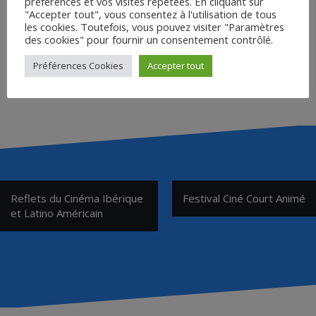
préférences et vos visites répétées. En cliquant sur
"Accepter tout", vous consentez à l'utilisation de tous
les cookies. Toutefois, vous pouvez visiter "Paramètres
Lycées participants 2025/2026 :
des cookies" pour fournir un consentement contrôlé.
38 – IMPRO La Bâtie – Claix
Préférences Cookies
Accepter tout
38 – Lycée Portes de Chartreuse – Voreppe
Navigation
Reflets du Cinéma Ibérique
Festival Ciné Court Animé
de
et Latino Américain
l’article