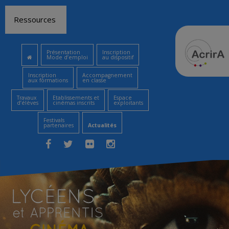
Aller
Ressources
au
contenu
Présentation
Inscription
Mode d’emploi
au dispositif
Inscription
Accompagnement
aux formations
en classe
Travaux
Etablissements et
Espace
d’élèves
cinémas inscrits
exploitants
Festivals
partenaires
Actualités
Facebook
Twitter
Flickr
Instagram