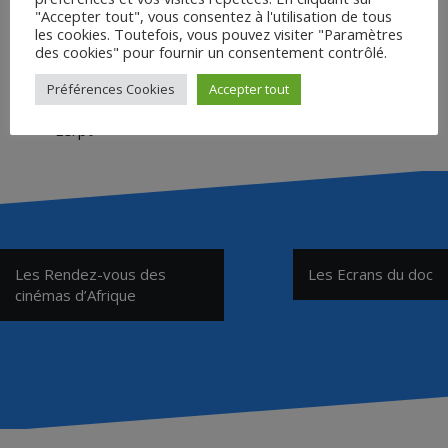
"Accepter tout", vous consentez à l'utilisation de tous
Site du
Festival ciné court animé
les cookies. Toutefois, vous pouvez visiter "Paramètres
des cookies" pour fournir un consentement contrôlé.
Lycée participant en 2025/2026
:
Préférences Cookies
Accepter tout
42 – Lycée Hôtelier Le Renouveau – Saint-Genest-
Lerpt
Navigation
Les Rendez-vous des
Les Ecrans du doc
de
cinémas d’Afrique
l’article