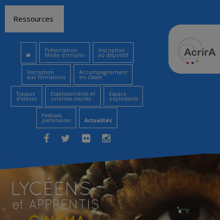
Aller
Ressources
au
contenu
Présentation
Inscription
Mode d’emploi
au dispositif
Inscription
Accompagnement
aux formations
en classe
Travaux
Etablissements et
Espace
d’élèves
cinémas inscrits
exploitants
Festivals
partenaires
Actualités
Facebook
Twitter
Flickr
Instagram