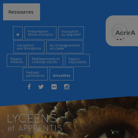
Aller
Ressources
au
contenu
Présentation
Inscription
Mode d’emploi
au dispositif
Inscription
Accompagnement
aux formations
en classe
Travaux
Etablissements et
Espace
d’élèves
cinémas inscrits
exploitants
Festivals
partenaires
Actualités
Facebook
Twitter
Flickr
Instagram