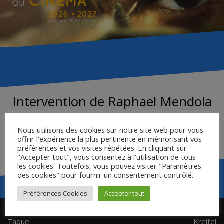
Intervention de Raphael Mendola
Nous utilisons des cookies sur notre site web pour vous
offrir l'expérience la plus pertinente en mémorisant vos
EXPLOITATION PÉDAGOGIQUE
préférences et vos visites répétées. En cliquant sur
"Accepter tout", vous consentez à l'utilisation de tous
les cookies. Toutefois, vous pouvez visiter "Paramètres
des cookies" pour fournir un consentement contrôlé.
Préférences Cookies
Accepter tout
Navigation
Intervention de Bruno
Intervention de Stéphane
de
Taque
Kreitel