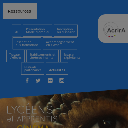
Aller
Ressources
au
contenu
Présentation
Inscription
Mode d’emploi
au dispositif
Inscription
Accompagnement
aux formations
en classe
Travaux
Etablissements et
Espace
d’élèves
cinémas inscrits
exploitants
Festivals
partenaires
Actualités
Facebook
Twitter
Flickr
Instagram