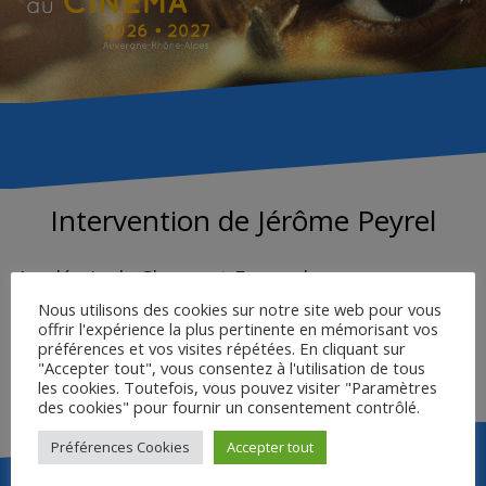
Intervention de Jérôme Peyrel
Académie de Clermont-Ferrand
Nous utilisons des cookies sur notre site web pour vous
offrir l'expérience la plus pertinente en mémorisant vos
DÉCOUPAGE DE LA SÉQUENCE LE SUD
préférences et vos visites répétées. En cliquant sur
"Accepter tout", vous consentez à l'utilisation de tous
ANALYSE DE L’AFFICHE
les cookies. Toutefois, vous pouvez visiter "Paramètres
des cookies" pour fournir un consentement contrôlé.
Préférences Cookies
Accepter tout