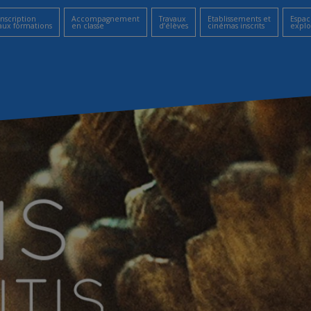
Inscription
Accompagnement
Travaux
Etablissements et
Espac
aux formations
en classe
d’élèves
cinémas inscrits
explo