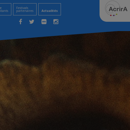
e
Festivals
itants
partenaires
Actualités
Facebook
Twitter
Flickr
Instagram