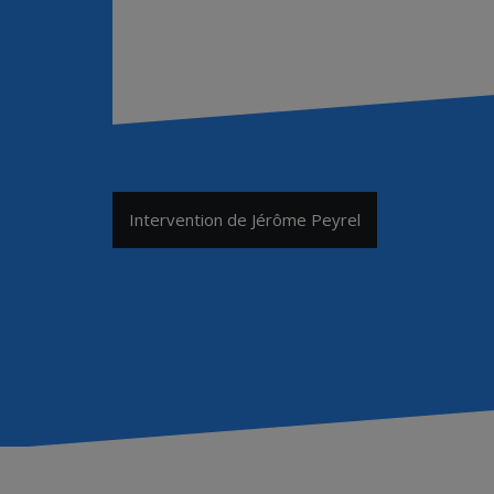
Navigation
Intervention de Jérôme Peyrel
de
l’article