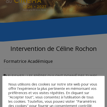
Intervention de Céline Rochon
Formatrice Académique
FLEISHER : LES FRÈRES QUI ONT DONNÉ DES TUNES
AUX TOONS
Nous utilisons des cookies sur notre site web pour vous
POWERPOINT : AIN’T SHE SWEET
offrir l'expérience la plus pertinente en mémorisant vos
préférences et vos visites répétées. En cliquant sur
POWERPOINT : PROPOSITION D’ACTIVITÉS PRÉ-
"Accepter tout", vous consentez à l'utilisation de tous
PROJECTION
les cookies. Toutefois, vous pouvez visiter "Paramètres
des cookies" pour fournir un consentement contrôlé.