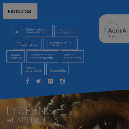
Aller
Ressources
au
contenu
Présentation
Inscription
Mode d’emploi
au dispositif
Inscription
Accompagnement
aux formations
en classe
Travaux
Etablissements et
Espace
d’élèves
cinémas inscrits
exploitants
Festivals
partenaires
Actualités
Facebook
Twitter
Flickr
Instagram