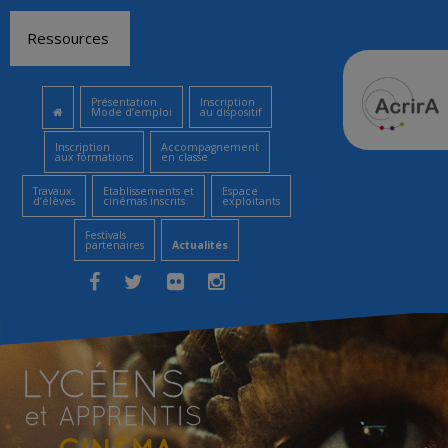
Aller
Ressources
au
contenu
Présentation
Inscription
Mode d’emploi
au dispositif
Inscription
Accompagnement
aux formations
en classe
Travaux
Etablissements et
Espace
d’élèves
cinémas inscrits
exploitants
Festivals
partenaires
Actualités
Facebook
Twitter
Flickr
Instagram