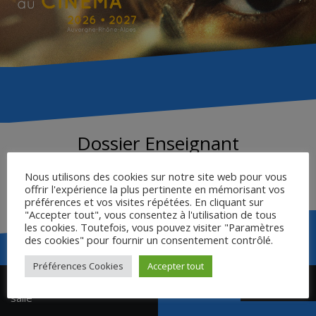
Dossier Enseignant
Nous utilisons des cookies sur notre site web pour vous
Dossier Enseignant – L’homme qui tua Liberty Valence
offrir l'expérience la plus pertinente en mémorisant vos
préférences et vos visites répétées. En cliquant sur
"Accepter tout", vous consentez à l'utilisation de tous
les cookies. Toutefois, vous pouvez visiter "Paramètres
des cookies" pour fournir un consentement contrôlé.
Préférences Cookies
Accepter tout
Navigation
Fiche Présenter le film en
Fiche élève
de
salle