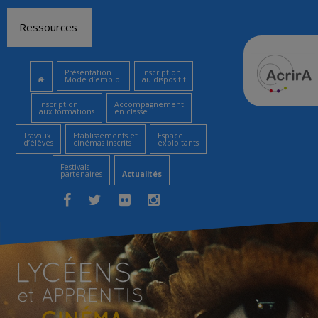
Aller
Ressources
au
contenu
Présentation
Inscription
Mode d’emploi
au dispositif
Inscription
Accompagnement
aux formations
en classe
Travaux
Etablissements et
Espace
d’élèves
cinémas inscrits
exploitants
Festivals
partenaires
Actualités
Facebook
Twitter
Flickr
Instagram