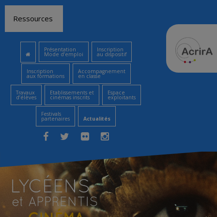
Aller
Ressources
au
contenu
Présentation
Inscription
Mode d’emploi
au dispositif
Inscription
Accompagnement
aux formations
en classe
Travaux
Etablissements et
Espace
d’élèves
cinémas inscrits
exploitants
Festivals
partenaires
Actualités
Facebook
Twitter
Flickr
Instagram