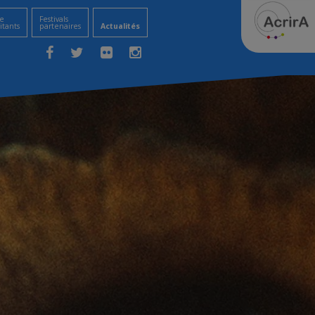
e
Festivals
itants
partenaires
Actualités
Facebook
Twitter
Flickr
Instagram