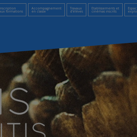
Inscription
Accompagnement
Travaux
Etablissements et
Espac
aux formations
en classe
d’élèves
cinémas inscrits
explo