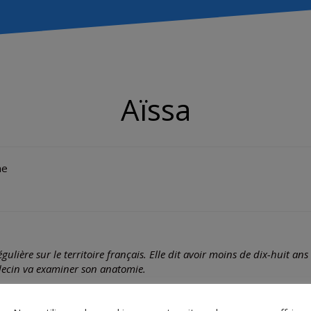
Aïssa
ne
régulière sur le territoire français. Elle dit avoir moins de dix-huit an
édecin va examiner son anatomie.