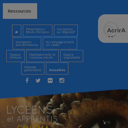
Aller
Ressources
au
contenu
Présentation
Inscription
Mode d’emploi
au dispositif
Inscription
Accompagnement
aux formations
en classe
Travaux
Etablissements et
Espace
d’élèves
cinémas inscrits
exploitants
Festivals
partenaires
Actualités
Facebook
Twitter
Flickr
Instagram