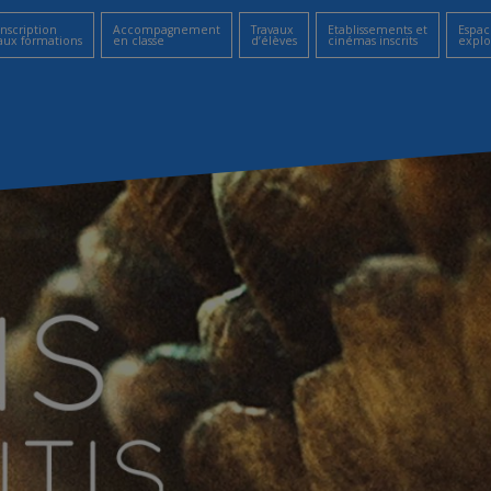
Inscription
Accompagnement
Travaux
Etablissements et
Espac
aux formations
en classe
d’élèves
cinémas inscrits
explo