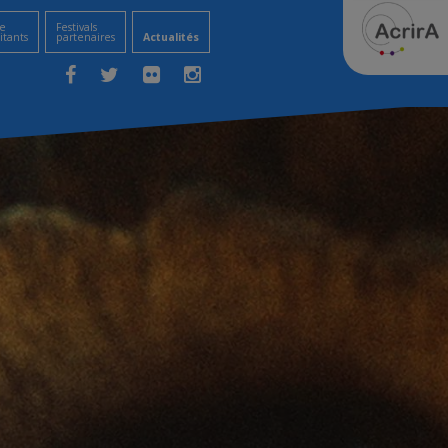
e
Festivals
itants
partenaires
Actualités
Facebook
Twitter
Flickr
Instagram