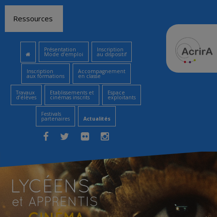
Aller
Ressources
au
contenu
Présentation
Inscription
Mode d’emploi
au dispositif
Inscription
Accompagnement
aux formations
en classe
Travaux
Etablissements et
Espace
d’élèves
cinémas inscrits
exploitants
Festivals
partenaires
Actualités
Facebook
Twitter
Flickr
Instagram