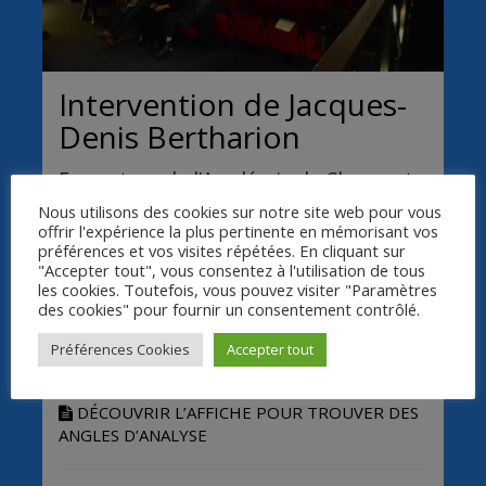
Intervention de Jacques-
Denis Bertharion
Formateur de l’Académie de Clermont-
Fd
Nous utilisons des cookies sur notre site web pour vous
offrir l'expérience la plus pertinente en mémorisant vos
préférences et vos visites répétées. En cliquant sur
Découvrir l’affiche pour trouver des angles
"Accepter tout", vous consentez à l'utilisation de tous
d’analyse
, une proposition pédagogique de
les cookies. Toutefois, vous pouvez visiter "Paramètres
des cookies" pour fournir un consentement contrôlé.
Jacques-Denis Bertharion.
Préférences Cookies
Accepter tout
PROPOSITION PÉDAGOGIQUE
DÉCOUVRIR L’AFFICHE POUR TROUVER DES
ANGLES D’ANALYSE