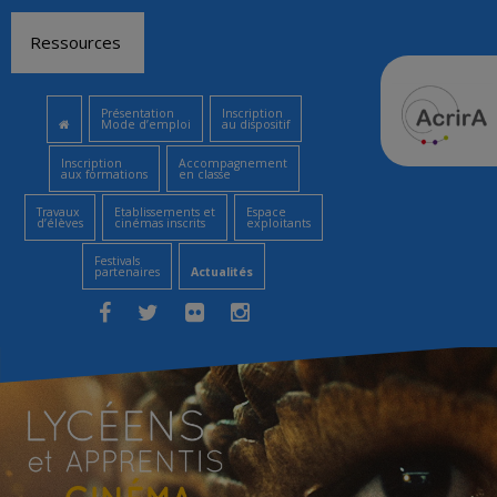
Aller
Ressources
au
contenu
Présentation
Inscription
Mode d’emploi
au dispositif
Inscription
Accompagnement
aux formations
en classe
Travaux
Etablissements et
Espace
d’élèves
cinémas inscrits
exploitants
Festivals
partenaires
Actualités
Facebook
Twitter
Flickr
Instagram