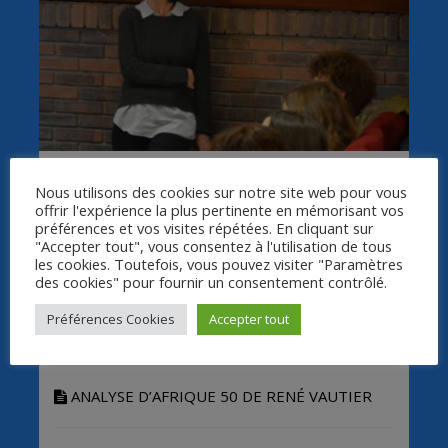
Intervention de Céline
Nous utilisons des cookies sur notre site web pour vous
Rochon
offrir l'expérience la plus pertinente en mémorisant vos
préférences et vos visites répétées. En cliquant sur
"Accepter tout", vous consentez à l'utilisation de tous
Formatrice de l’Académie de Clermont-Fd
les cookies. Toutefois, vous pouvez visiter "Paramètres
des cookies" pour fournir un consentement contrôlé.
Une analyse du film
Afrique 50
proposée par
Préférences Cookies
Accepter tout
Céline Rochon.
ANALYSE D’AFRIQUE 50 DE RENÉ VAUTIER