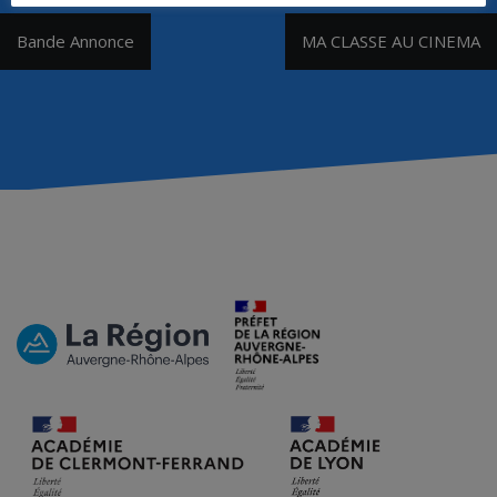
Navigation
Bande Annonce
MA CLASSE AU CINEMA
de
l’article