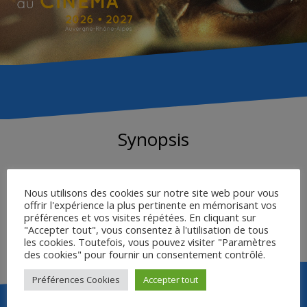
Synopsis
Dans le désert de la Colombie, dans les années 1960, deux
comparses se lancent dans le trafic de la marijuana. Les
Nous utilisons des cookies sur notre site web pour vous
offrir l'expérience la plus pertinente en mémorisant vos
affaires prennent une telle ampleur que tension et violence
préférences et vos visites répétées. En cliquant sur
se profilent entre des clans qui partagent les mêmes
"Accepter tout", vous consentez à l'utilisation de tous
coutumes et traditions.
les cookies. Toutefois, vous pouvez visiter "Paramètres
des cookies" pour fournir un consentement contrôlé.
Préférences Cookies
Accepter tout