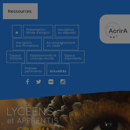
Aller
Ressources
au
contenu
Présentation
Inscription
Mode d’emploi
au dispositif
Inscription
Accompagnement
aux formations
en classe
Travaux
Etablissements et
Espace
d’élèves
cinémas inscrits
exploitants
Festivals
partenaires
Actualités
Facebook
Twitter
Flickr
Instagram