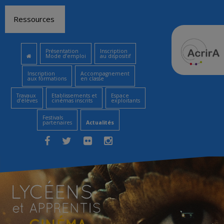
Aller
Ressources
au
contenu
Présentation
Inscription
Mode d’emploi
au dispositif
Inscription
Accompagnement
aux formations
en classe
Travaux
Etablissements et
Espace
d’élèves
cinémas inscrits
exploitants
Festivals
partenaires
Actualités
Facebook
Twitter
Flickr
Instagram