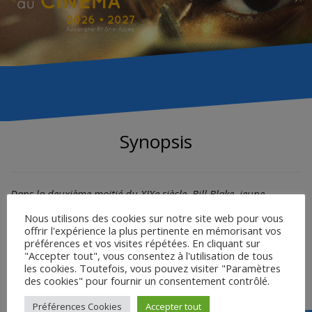
Synopsis
Dans la deuxième moitié du XIXe siècle, Bill Blake, jeune
comptable en route pour le confins de l’Ouest américain,
Nous utilisons des cookies sur notre site web pour vous
entreprend un voyage initiatique où il devient malgré lui un
offrir l'expérience la plus pertinente en mémorisant vos
hors-la-loi traqué. Blessé, il est recueilli par Nobody, un
préférences et vos visites répétées. En cliquant sur
Amérindien lettré rejeté des siens, qui l’identifie d’emblée à son
"Accepter tout", vous consentez à l'utilisation de tous
homonyme défunt, le poète anglais William Blake, et décide de
les cookies. Toutefois, vous pouvez visiter "Paramètres
des cookies" pour fournir un consentement contrôlé.
sauver son âme.
Préférences Cookies
Accepter tout