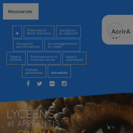
Aller
Ressources
au
contenu
Présentation
Inscription
Mode d’emploi
au dispositif
Inscription
Accompagnement
aux formations
en classe
Travaux
Etablissements et
Espace
d’élèves
cinémas inscrits
exploitants
Festivals
partenaires
Actualités
Facebook
Twitter
Flickr
Instagram