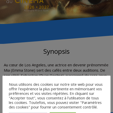
Synopsis
Au cœur de Los Angeles, une actrice en devenir prénommée
Mia (Emma Stone) sert des cafés entre deux auditions. De
son côté, Sebastian (Ryan Gosling), passionné de jazz, joue
du piano dans des clubs miteux pour assurer sa subsistance.
Nous utilisons des cookies sur notre site web pour vous
Tous deux sont bien loin de la vie rêvée à laquelle ils
offrir l'expérience la plus pertinente en mémorisant vos
aspirent… Le destin va réunir ces doux rêveurs, mais leur
préférences et vos visites répétées. En cliquant sur
coup de foudre résistera-t-il aux tentations, aux déceptions,
"Accepter tout", vous consentez à l'utilisation de tous
et à la vie trépidante d’Hollywood ?
les cookies. Toutefois, vous pouvez visiter "Paramètres
des cookies" pour fournir un consentement contrôlé.