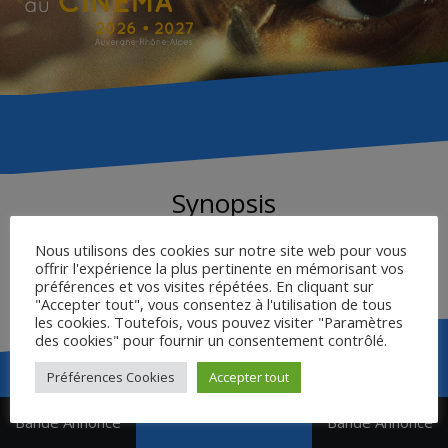
Synopsis
Nous utilisons des cookies sur notre site web pour vous
À Moscou, en 1941, le guerre vient brutalement séparer
offrir l'expérience la plus pertinente en mémorisant vos
deux jeunes amoureux sur le point de se marier.
préférences et vos visites répétées. En cliquant sur
"Accepter tout", vous consentez à l'utilisation de tous
les cookies. Toutefois, vous pouvez visiter "Paramètres
des cookies" pour fournir un consentement contrôlé.
Préférences Cookies
Accepter tout
Navigation
Bande Annonce
Bande Annonce
de