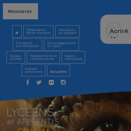
Aller
Ressources
au
contenu
Présentation
Inscription
Mode d’emploi
au dispositif
Inscription
Accompagnement
aux formations
en classe
Travaux
Etablissements et
Espace
d’élèves
cinémas inscrits
exploitants
Festivals
partenaires
Actualités
Facebook
Twitter
Flickr
Instagram