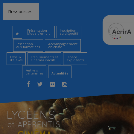
Aller
Ressources
au
contenu
Présentation
Inscription
Mode d’emploi
au dispositif
Inscription
Accompagnement
aux formations
en classe
Travaux
Etablissements et
Espace
d’élèves
cinémas inscrits
exploitants
Festivals
partenaires
Actualités
Facebook
Twitter
Flickr
Instagram