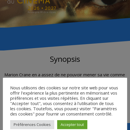
Synopsis
Marion Crane en a assez de ne pouvoir mener sa vie comme
elle l’entend. Son travail ne la passionne plus, son amant ne
peut l’épouser car il doit verser une énorme pension
Nous utilisons des cookies sur notre site web pour vous
offrir l'expérience la plus pertinente en mémorisant vos
alimentaire le laissant sans le sou… Mais un beau jour, son
préférences et vos visites répétées. En cliquant sur
patron lui demande de déposer 40 000 dollars à la banque.
"Accepter tout", vous consentez à l'utilisation de tous
La tentation est trop grande, et Marion s’enfuit avec
les cookies. Toutefois, vous pouvez visiter "Paramètres
l’argent.
des cookies" pour fournir un consentement contrôlé.
Préférences Cookies
Accepter tout