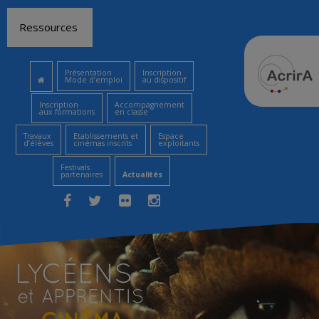
Aller
Ressources
au
contenu
Présentation
Inscription
Mode d’emploi
au dispositif
Inscription
Accompagnement
aux formations
en classe
Travaux
Etablissements et
Espace
d’élèves
cinémas inscrits
exploitants
Festivals
partenaires
Actualités
Facebook
Twitter
Flickr
Instagram