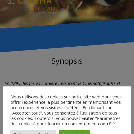
Synopsis
En 1895, les frères Lumière inventent le Cinématographe et
tournent parmi les tout-premiers films de l’histoire du cinéma.
Mise en scène, travelling, trucage ou remake, ils inventent aussi
Nous utilisons des cookies sur notre site web pour vous
offrir l'expérience la plus pertinente en mémorisant vos
l’art de filmer. Chefs-d’œuvre mondialement célèbres ou
préférences et vos visites répétées. En cliquant sur
pépites méconnues, cette sélection de films restaurés offre un
"Accepter tout", vous consentez à l'utilisation de tous
voyage aux origines du cinéma. Ces images inoubliables sont
les cookies. Toutefois, vous pouvez visiter "Paramètres
un regard unique sur la France et le Monde qui s’ouvrent au
des cookies" pour fournir un consentement contrôlé.
20e siècle. Lumière, l’aventure du cinéma commence !