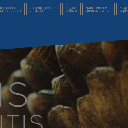
Inscription
Accompagnement
Travaux
Etablissements et
Espac
aux formations
en classe
d’élèves
cinémas inscrits
explo