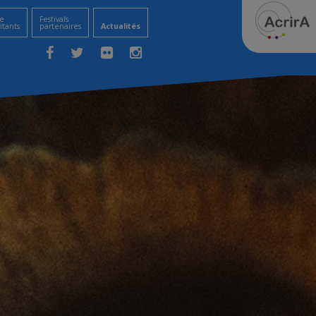
e
Festivals
itants
partenaires
Actualités
Facebook
Twitter
Flickr
Instagram