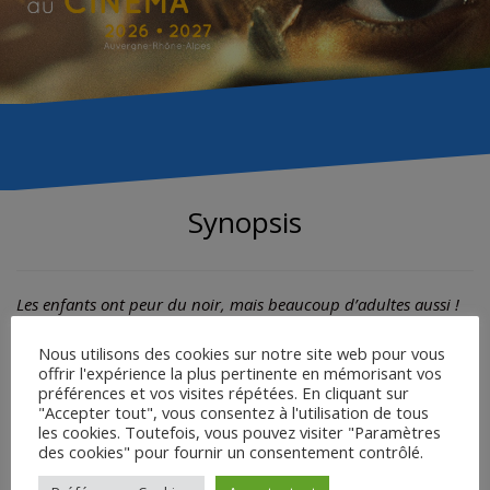
Synopsis
Les enfants ont peur du noir, mais beaucoup d’adultes aussi !
L’obscurité empêche de voir, on peut alors se convaincre de la
présence de bêtes, d’insectes ou de tous êtres malveillants.
Nous utilisons des cookies sur notre site web pour vous
offrir l'expérience la plus pertinente en mémorisant vos
Dans le langage populaire, on a des idées noires, on vit dans
préférences et vos visites répétées. En cliquant sur
une misère noire ou encore nous avons de noirs
"Accepter tout", vous consentez à l'utilisation de tous
pressentiments…
les cookies. Toutefois, vous pouvez visiter "Paramètres
Cette sensation d’inquiétude rattachée au noir remonte à la
des cookies" pour fournir un consentement contrôlé.
nuit des temps.