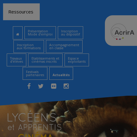
Aller
Ressources
au
contenu
Présentation
Inscription
Mode d’emploi
au dispositif
Inscription
Accompagnement
aux formations
en classe
Travaux
Etablissements et
Espace
d’élèves
cinémas inscrits
exploitants
Festivals
partenaires
Actualités
Facebook
Twitter
Flickr
Instagram