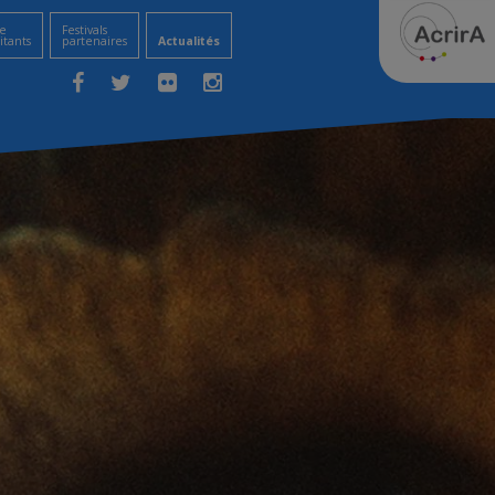
e
Festivals
itants
partenaires
Actualités
Facebook
Twitter
Flickr
Instagram