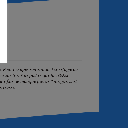
e. Pour tromper son ennui, il se réfugie au
re sur le même pallier que lui, Oskar
eune fille ne manque pas de l’intriguer… et
érieuses.