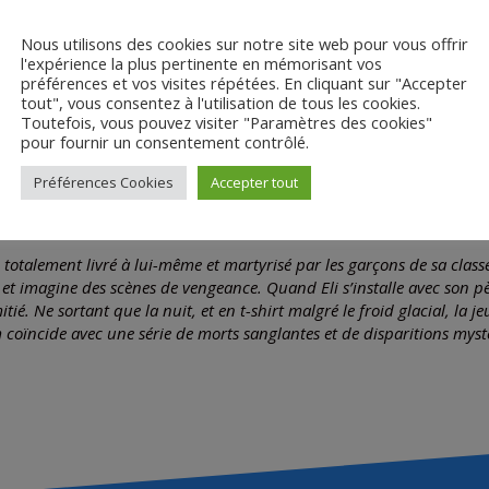
Nous utilisons des cookies sur notre site web pour vous offrir
l'expérience la plus pertinente en mémorisant vos
préférences et vos visites répétées. En cliquant sur "Accepter
tout", vous consentez à l'utilisation de tous les cookies.
Toutefois, vous pouvez visiter "Paramètres des cookies"
pour fournir un consentement contrôlé.
Synopsis
Préférences Cookies
Accepter tout
 totalement livré à lui-même et martyrisé par les garçons de sa class
t imagine des scènes de vengeance. Quand Eli s’installe avec son pè
tié. Ne sortant que la nuit, et en t-shirt malgré le froid glacial, la j
 coïncide avec une série de morts sanglantes et de disparitions myst