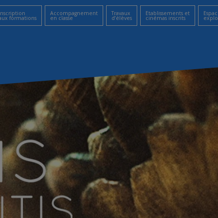
Inscription
Accompagnement
Travaux
Etablissements et
Espac
aux formations
en classe
d’élèves
cinémas inscrits
explo