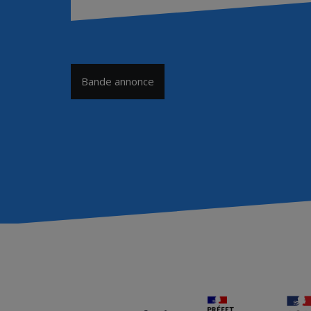
Navigation
Bande annonce
de
l’article