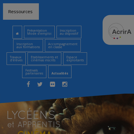
Aller
Ressources
au
contenu
Présentation
Inscription
Mode d’emploi
au dispositif
Inscription
Accompagnement
aux formations
en classe
Travaux
Etablissements et
Espace
d’élèves
cinémas inscrits
exploitants
Festivals
partenaires
Actualités
Facebook
Twitter
Flickr
Instagram