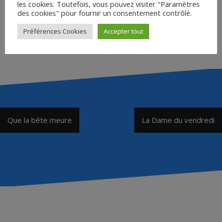
les cookies. Toutefois, vous pouvez visiter "Paramètres
des cookies" pour fournir un consentement contrôlé.
Préférences Cookies
Accepter tout
Accéder
Navigation
Que la bête meure
La Dame du vendredi
de
l’article