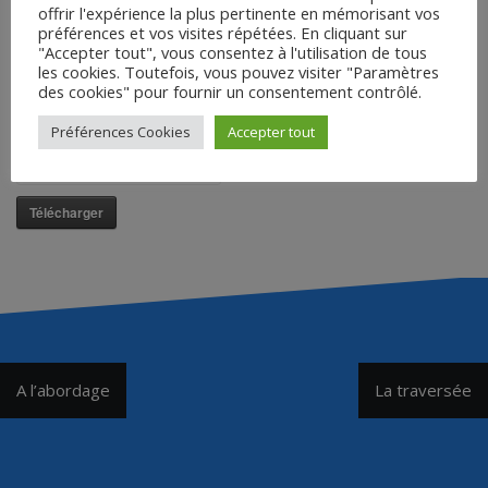
offrir l'expérience la plus pertinente en mémorisant vos
préférences et vos visites répétées. En cliquant sur
Quand passent les
"Accepter tout", vous consentez à l'utilisation de tous
cigognes
les cookies. Toutefois, vous pouvez visiter "Paramètres
des cookies" pour fournir un consentement contrôlé.
Saisir le mot de passe pour
télécharger :
Préférences Cookies
Accepter tout
Télécharger
Navigation
A l’abordage
La traversée
de
l’article