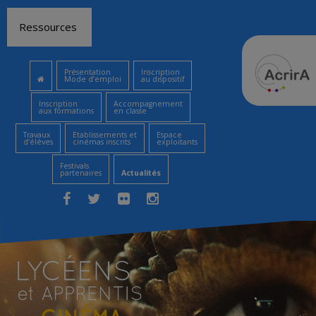
Aller
Ressources
au
contenu
Présentation
Inscription
Mode d’emploi
au dispositif
Inscription
Accompagnement
aux formations
en classe
Travaux
Etablissements et
Espace
d’élèves
cinémas inscrits
exploitants
Festivals
partenaires
Actualités
Facebook
Twitter
Flickr
Instagram