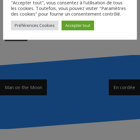
"Accepter tout", vous consentez à l'utilisation de tous
Saisir le mot de passe pour
les cookies. Toutefois, vous pouvez visiter "Paramètres
télécharger :
des cookies" pour fournir un consentement contrôlé.
Préférences Cookies
Accepter tout
Accéder
Navigation
Man on the Moon
En cordée
de
l’article