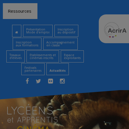
Aller
Ressources
au
contenu
Présentation
Inscription
Mode d’emploi
au dispositif
Inscription
Accompagnement
aux formations
en classe
Travaux
Etablissements et
Espace
d’élèves
cinémas inscrits
exploitants
Festivals
partenaires
Actualités
Facebook
Twitter
Flickr
Instagram