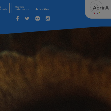
e
Festivals
itants
partenaires
Actualités
Facebook
Twitter
Flickr
Instagram