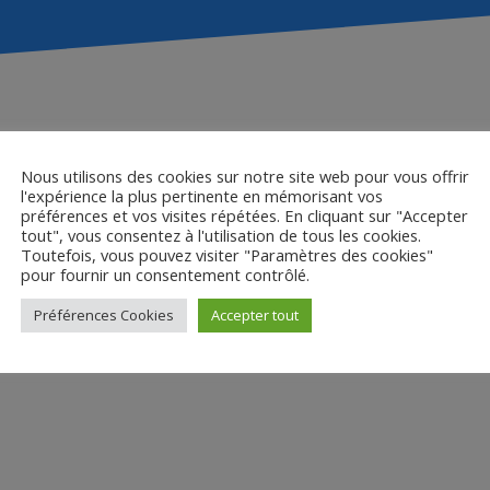
es rayons gamma sur l
Nous utilisons des cookies sur notre site web pour vous offrir
l'expérience la plus pertinente en mémorisant vos
des marguerites
préférences et vos visites répétées. En cliquant sur "Accepter
tout", vous consentez à l'utilisation de tous les cookies.
Toutefois, vous pouvez visiter "Paramètres des cookies"
pour fournir un consentement contrôlé.
ns gamma sur
Préférences Cookies
Accepter tout
 marguerites