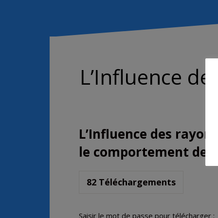
L’Influence d
L’Influence des rayo
le comportement des
82
Téléchargements
Saisir le mot de passe pour télécharger :