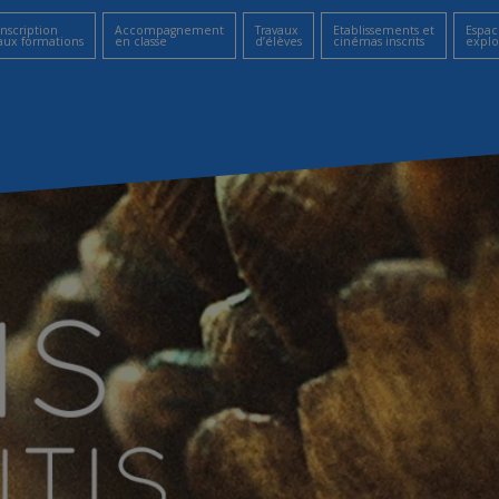
Inscription
Accompagnement
Travaux
Etablissements et
Espac
aux formations
en classe
d’élèves
cinémas inscrits
explo