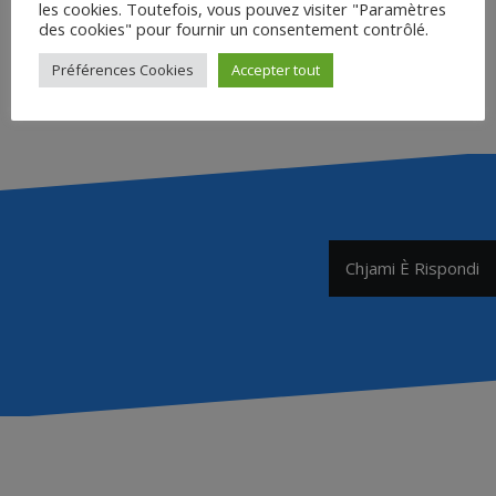
les cookies. Toutefois, vous pouvez visiter "Paramètres
des cookies" pour fournir un consentement contrôlé.
Préférences Cookies
Accepter tout
Accéder
Navigation
Chjami È Rispondi
de
l’article