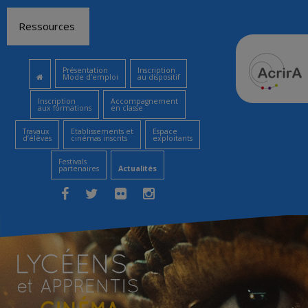
Aller
Ressources
au
contenu
Présentation
Inscription
Mode d’emploi
au dispositif
Inscription
Accompagnement
aux formations
en classe
Travaux
Etablissements et
Espace
d’élèves
cinémas inscrits
exploitants
Festivals
partenaires
Actualités
Facebook
Twitter
Flickr
Instagram