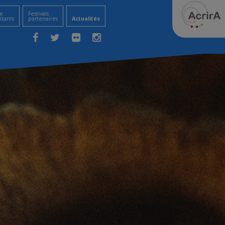
e
Festivals
itants
partenaires
Actualités
Facebook
Twitter
Flickr
Instagram