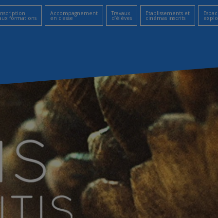
Inscription
Accompagnement
Travaux
Etablissements et
Espac
aux formations
en classe
d’élèves
cinémas inscrits
explo