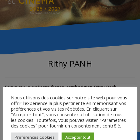
Rithy PANH
Focus sur le cinéaste franco-cambodgien Rithy Panh,
par James Burnet.
Nous utilisons des cookies sur notre site web pour vous
offrir l'expérience la plus pertinente en mémorisant vos
préférences et vos visites répétées. En cliquant sur
LE CINÉMA DE RITHY PANTH – UNE RÉSISTANCE À
"Accepter tout", vous consentez à l'utilisation de tous
L’AMNÉSIE – James Burnet
les cookies. Toutefois, vous pouvez visiter "Paramètres
des cookies" pour fournir un consentement contrôlé.
Préférences Cookies
Accepter tout