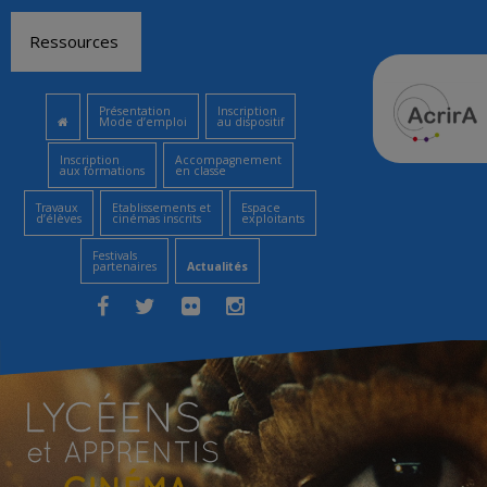
Aller
Ressources
au
contenu
Présentation
Inscription
Mode d’emploi
au dispositif
Inscription
Accompagnement
aux formations
en classe
Travaux
Etablissements et
Espace
d’élèves
cinémas inscrits
exploitants
Festivals
partenaires
Actualités
Facebook
Twitter
Flickr
Instagram