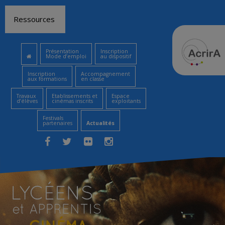
Aller
Ressources
au
contenu
Présentation
Inscription
Mode d’emploi
au dispositif
Inscription
Accompagnement
aux formations
en classe
Travaux
Etablissements et
Espace
d’élèves
cinémas inscrits
exploitants
Festivals
partenaires
Actualités
Facebook
Twitter
Flickr
Instagram