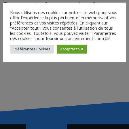
Intervention de Gilles Berger sur
Ghost Cell
Nous utilisons des cookies sur notre site web pour vous
➜
QU’IMPORTE SI LES BÊTES MEURENT
offrir l'expérience la plus pertinente en mémorisant vos
Intervention de Gilles Berger sur
Qu’importe si les bêtes
préférences et vos visites répétées. En cliquant sur
meurent
"Accepter tout", vous consentez à l'utilisation de tous
les cookies. Toutefois, vous pouvez visiter "Paramètres
➜ ZOMBIES :
des cookies" pour fournir un consentement contrôlé.
Introduction des Cinémas d’Afrique par Claire Diao
Préférences Cookies
Accepter tout
Intervention de Claire Diao sur
Zombies
Navigation