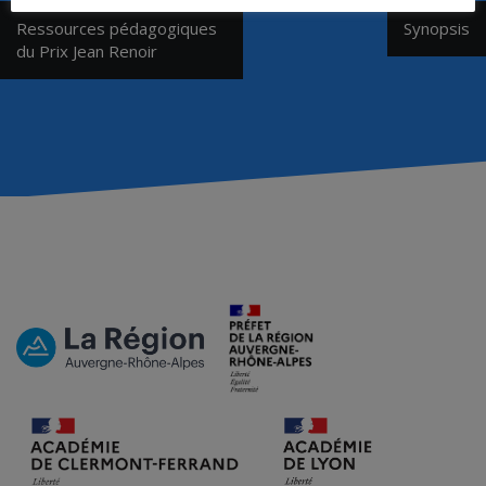
Navigation
Ressources pédagogiques
Synopsis
de
du Prix Jean Renoir
l’article