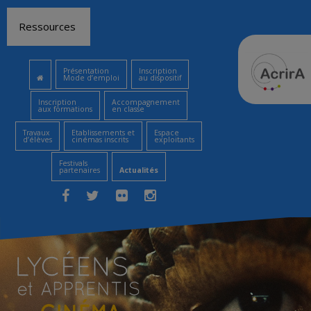
Aller
Ressources
au
contenu
Présentation
Inscription
Mode d’emploi
au dispositif
Inscription
Accompagnement
aux formations
en classe
Travaux
Etablissements et
Espace
d’élèves
cinémas inscrits
exploitants
Festivals
partenaires
Actualités
Facebook
Twitter
Flickr
Instagram