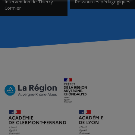
Intervention de Thierry
Ressources pédagogiques
de
Cormier
l’article