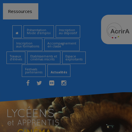
Aller
Ressources
au
contenu
Présentation
Inscription
Mode d’emploi
au dispositif
Inscription
Accompagnement
aux formations
en classe
Travaux
Etablissements et
Espace
d’élèves
cinémas inscrits
exploitants
Festivals
partenaires
Actualités
Facebook
Twitter
Flickr
Instagram