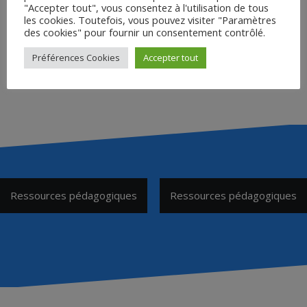
"Accepter tout", vous consentez à l'utilisation de tous
Ci-dessous, un lien vers un dossier pédagogique à
les cookies. Toutefois, vous pouvez visiter "Paramètres
des cookies" pour fournir un consentement contrôlé.
l’attention des enseignants d’espagnol.
Préférences Cookies
Accepter tout
DOSSIER PÉDAGOGIQUE (en espagnol)
Navigation
Ressources pédagogiques
Ressources pédagogiques
de
l’article