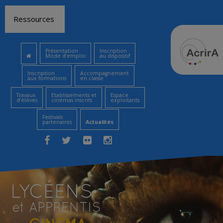
Aller
Ressources
au
contenu
Présentation
Inscription
Mode d’emploi
au dispositif
Inscription
Accompagnement
aux formations
en classe
Travaux
Etablissements et
Espace
d’élèves
cinémas inscrits
exploitants
Festivals
partenaires
Actualités
Facebook
Twitter
Flickr
Instagram