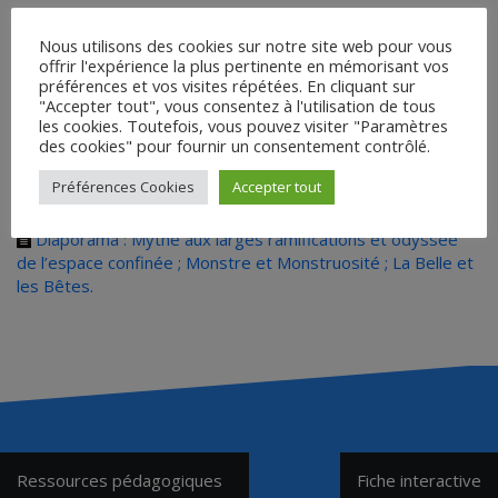
Nous utilisons des cookies sur notre site web pour vous
Par Jérôme Peyrel
, formateur de l’académie de Clermont-
offrir l'expérience la plus pertinente en mémorisant vos
Ferrand :
préférences et vos visites répétées. En cliquant sur
"Accepter tout", vous consentez à l'utilisation de tous
Diaporama : la science-fiction
les cookies. Toutefois, vous pouvez visiter "Paramètres
des cookies" pour fournir un consentement contrôlé.
Diaporama : l’horreur
Préférences Cookies
Accepter tout
Par Guy Astic
, directeur des éditions Rouge Profond :
Diaporama : Mythe aux larges ramifications et odyssée
de l’espace confinée ; Monstre et Monstruosité ; La Belle et
les Bêtes.
Navigation
Ressources pédagogiques
Fiche interactive