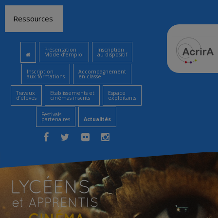
Aller
Ressources
au
contenu
Présentation
Inscription
Mode d’emploi
au dispositif
Inscription
Accompagnement
aux formations
en classe
Travaux
Etablissements et
Espace
d’élèves
cinémas inscrits
exploitants
Festivals
partenaires
Actualités
Facebook
Twitter
Flickr
Instagram