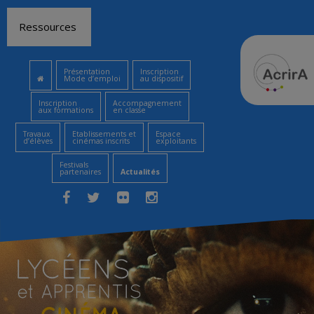
Aller
Ressources
au
contenu
Présentation
Inscription
Mode d’emploi
au dispositif
Inscription
Accompagnement
aux formations
en classe
Travaux
Etablissements et
Espace
d’élèves
cinémas inscrits
exploitants
Festivals
partenaires
Actualités
Facebook
Twitter
Flickr
Instagram