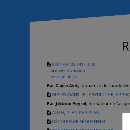
R
SCÉNARIOS DU FILM :
– première version
– version finale
Par Claire Avit
, formatrice de l’académi
RIPLEY DANS LE LABYRINTHE, APP
Par Jérôme Peyrel
, formateur de l’aca
ALIEN, PLAN PAR PLAN
DÉCOUPAGE SÉQUENTIEL