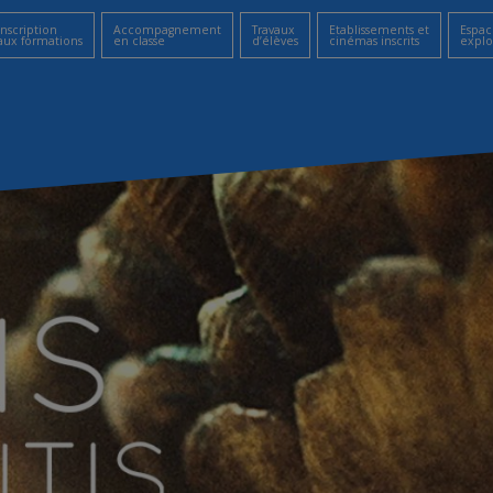
Inscription
Accompagnement
Travaux
Etablissements et
Espac
aux formations
en classe
d’élèves
cinémas inscrits
explo