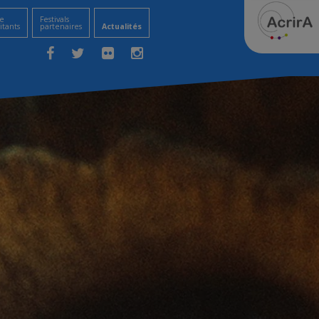
e
Festivals
itants
partenaires
Actualités
Facebook
Twitter
Flickr
Instagram