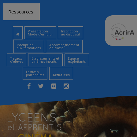
Aller
Ressources
au
contenu
Présentation
Inscription
Mode d’emploi
au dispositif
Inscription
Accompagnement
aux formations
en classe
Travaux
Etablissements et
Espace
d’élèves
cinémas inscrits
exploitants
Festivals
partenaires
Actualités
Facebook
Twitter
Flickr
Instagram