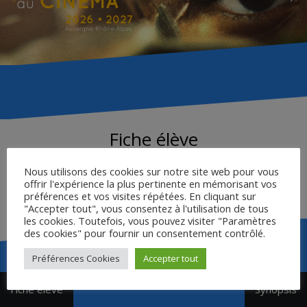
Fiche élève
Nous utilisons des cookies sur notre site web pour vous
Cliquer ici pour télécharger la fiche élève – document
offrir l'expérience la plus pertinente en mémorisant vos
national CNC
préférences et vos visites répétées. En cliquant sur
"Accepter tout", vous consentez à l'utilisation de tous
les cookies. Toutefois, vous pouvez visiter "Paramètres
des cookies" pour fournir un consentement contrôlé.
Préférences Cookies
Accepter tout
Navigation
Fiche élève
Synopsis
de