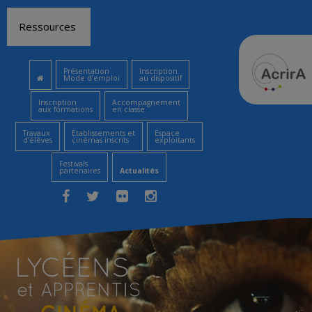
Aller
Ressources
au
contenu
Présentation
Inscription
Mode d’emploi
au dispositif
Inscription
Accompagnement
aux formations
en classe
Travaux
Etablissements et
Espace
d’élèves
cinémas inscrits
exploitants
Festivals
partenaires
Actualités
Facebook
Twitter
Flickr
Instagram