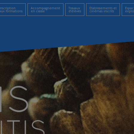
Inscription
Accompagnement
Travaux
Etablissements et
Espac
aux formations
en classe
d’élèves
cinémas inscrits
explo