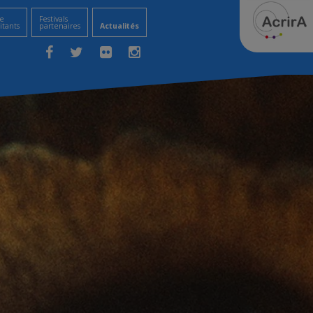
e
Festivals
itants
partenaires
Actualités
Facebook
Twitter
Flickr
Instagram