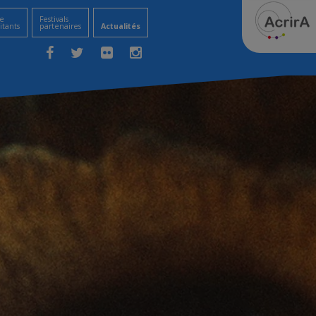
e
Festivals
itants
partenaires
Actualités
Facebook
Twitter
Flickr
Instagram