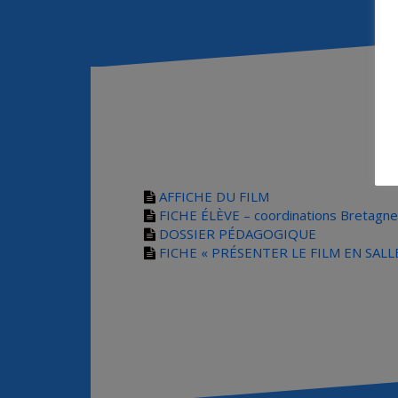
R
AFFICHE DU FILM
FICHE ÉLÈVE
– coordinations Bretagne
DOSSIER PÉDAGOGIQUE
FICHE « PRÉSENTER LE FILM EN SALL