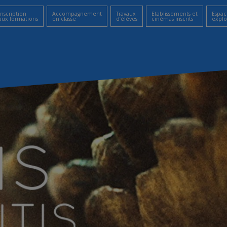
Inscription
Accompagnement
Travaux
Etablissements et
Espac
aux formations
en classe
d’élèves
cinémas inscrits
explo