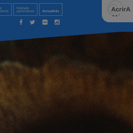
e
Festivals
itants
partenaires
Actualités
Facebook
Twitter
Flickr
Instagram