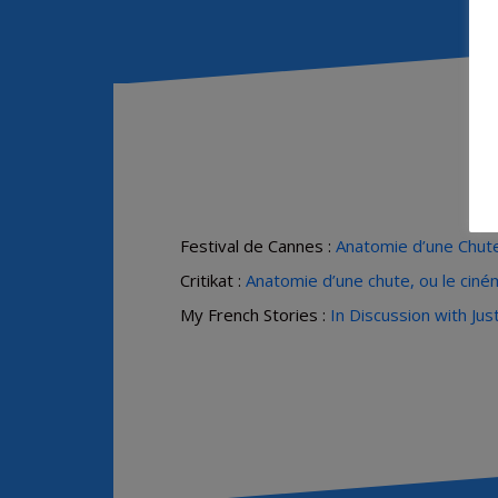
Festival de Cannes :
Anatomie d’une Chut
Critikat :
Anatomie d’une chute, ou le ciném
My French Stories :
In Discussion with Jus