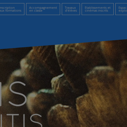
Inscription
Accompagnement
Travaux
Etablissements et
Espac
aux formations
en classe
d’élèves
cinémas inscrits
explo