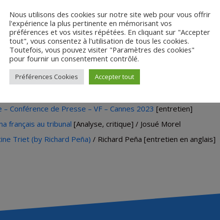
Nous utilisons des cookies sur notre site web pour vous offrir
l'expérience la plus pertinente en mémorisant vos
préférences et vos visites répétées. En cliquant sur "Accepter
tout", vous consentez à l'utilisation de tous les cookies.
Toutefois, vous pouvez visiter "Paramètres des cookies"
pour fournir un consentement contrôlé.
Ressources en ligne
Préférences Cookies
Accepter tout
e – Conférence de Presse – VF – Cannes 2023
[entretien]
a français au tribunal
[Analyse, critique] / Josué Morel
tine Triet (by Richard Peña)
/ Richard Peña [entretien en anglais]